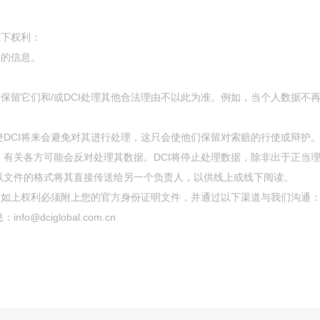
以下权利：
关的信息。
务保留它们和/或DCI处理其他合法理由不以此为准。例如，当个人数据
DCI将来会避免对其进行处理，这只会使他们保留对索赔的行使或辩护
有关各方可能会反对处理其数据。DCI将停止处理数据，除非出于正当
以文件的格式将其直接传送给另一个负责人，以供线上或线下阅读。
请如上权利必须附上您的官方身份证明文件，并通过以下渠道与我们沟通
dciglobal.com.cn